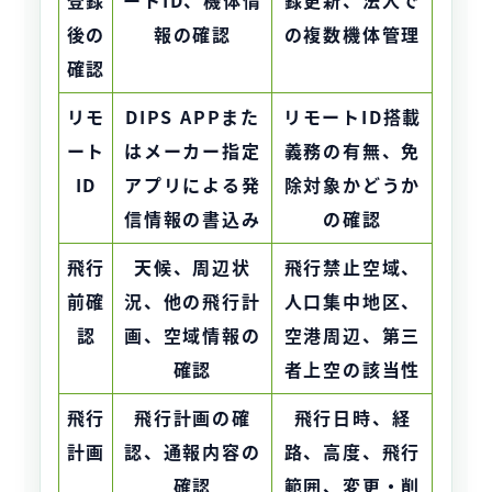
登録
ートID、機体情
録更新、法人で
後の
報の確認
の複数機体管理
確認
リモ
DIPS APPまた
リモートID搭載
ート
はメーカー指定
義務の有無、免
ID
アプリによる発
除対象かどうか
信情報の書込み
の確認
飛行
天候、周辺状
飛行禁止空域、
前確
況、他の飛行計
人口集中地区、
認
画、空域情報の
空港周辺、第三
確認
者上空の該当性
飛行
飛行計画の確
飛行日時、経
計画
認、通報内容の
路、高度、飛行
確認
範囲、変更・削