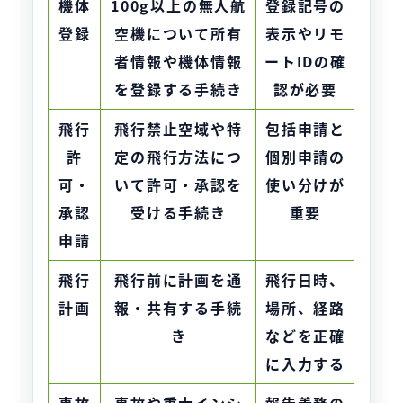
機体
100g以上の無人航
登録記号の
登録
空機について所有
表示やリモ
者情報や機体情報
ートIDの確
を登録する手続き
認が必要
飛行
飛行禁止空域や特
包括申請と
許
定の飛行方法につ
個別申請の
可・
いて許可・承認を
使い分けが
承認
受ける手続き
重要
申請
飛行
飛行前に計画を通
飛行日時、
計画
報・共有する手続
場所、経路
き
などを正確
に入力する