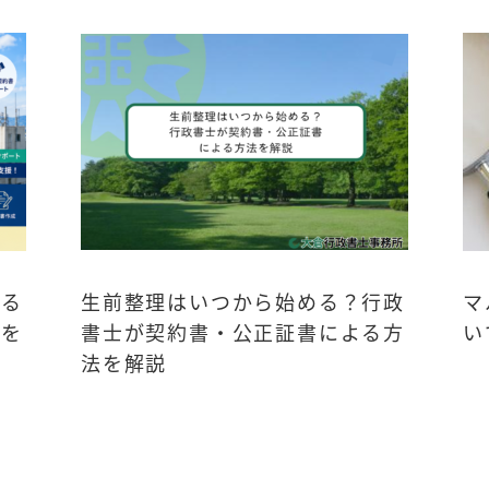
きる
生前整理はいつから始める？行政
マ
度を
書士が契約書・公正証書による方
い
法を解説