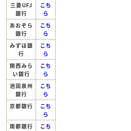
三菱UFJ
こち
銀行
ら
あおぞら
こち
銀行
ら
みずほ銀
こち
行
ら
関西みら
こち
い銀行
ら
池田泉州
こち
銀行
ら
京都銀行
こち
ら
南都銀行
こち