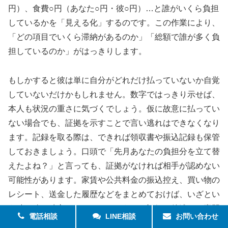
円）、食費○円（あなた○円・彼○円）…と誰がいくら負担
しているかを「見える化」するのです。この作業により、
「どの項目でいくら滞納があるのか」「総額で誰が多く負
担しているのか」がはっきりします。
もしかすると彼は単に自分がどれだけ払っていないか自覚
していないだけかもしれません。数字ではっきり示せば、
本人も状況の重さに気づくでしょう。仮に故意に払ってい
ない場合でも、証拠を示すことで言い逃れはできなくなり
ます。記録を取る際は、できれば領収書や振込記録も保管
しておきましょう。口頭で「先月あなたの負担分を立て替
えたよね？」と言っても、証拠がなければ相手が認めない
可能性があります。家賃や公共料金の振込控え、買い物の
レシート、送金した履歴などをまとめておけば、いざとい
う時に強い味方になります。こうした記録は後述する専門
電話相談
LINE相談
お問い合わせ
家への相談時にも役立ちます。