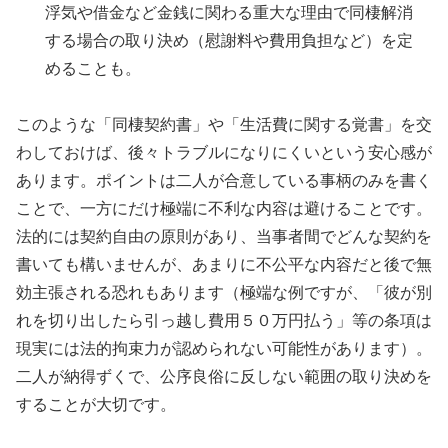
浮気や借金など金銭に関わる重大な理由で同棲解消
する場合の取り決め（慰謝料や費用負担など）を定
めることも。
このような「同棲契約書」や「生活費に関する覚書」を交
わしておけば、後々トラブルになりにくいという安心感が
あります。ポイントは二人が合意している事柄のみを書く
ことで、一方にだけ極端に不利な内容は避けることです。
法的には契約自由の原則があり、当事者間でどんな契約を
書いても構いませんが、あまりに不公平な内容だと後で無
効主張される恐れもあります（極端な例ですが、「彼が別
れを切り出したら引っ越し費用５０万円払う」等の条項は
現実には法的拘束力が認められない可能性があります）。
二人が納得ずくで、公序良俗に反しない範囲の取り決めを
することが大切です。