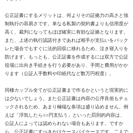
公正証書にするメリットは、何よりその証拠力の高さと強
制執行の容易さです。単なる私製の契約書よりも信用度が
高く、裁判になってもほぼ確実に有効な証拠となります。
また、上述の執行認諾付きであれば相手が支払いをバック
レた場合でもすぐに法的回収に移れるため、泣き寝入りを
防げます。もっとも、公正証書を作成するには双方で公証
役場に出向き手続きを行う必要があり、手間と費用がかか
ります（公証人手数料や印紙代など数万円程度）。
同棲カップル全てが公正証書まで作るかというと現実的に
は少ないでしょう。また公正証書は内容の公序良俗もチェ
ックされるため、あまり極端な条項は盛り込めません。例
えば「浮気したら○○円支払う」といった罰則的内容は、
公証人によっては認められない場合もあります。ですか
ら、公正証書にすべきかはケースバイケースです。二人で