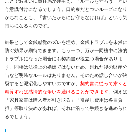
ことでお互いに責任感が芽生え、「ルールを守ろう」とい
う意識付けになるでしょう。口約束だとついルーズになり
がちなことも、「書いたからには守らなければ」という気
持ちになるものです。
結果として金銭感覚のズレを埋め、金銭トラブルを未然に
防ぐ効果が期待できます。もう一つ、万が一同棲中に法的
トラブルになった場合にも契約書が役立つ場合がありま
す。同棲は法律上の婚姻ではないため、別れた後の財産分
与など明確なルールはありません。そのため話し合いが決
裂すると泥沼化しやすいのですが、
契約書に従って粛々と
精算すれば感情的な争いを避けることができます
。例えば
「家具家電は購入者が引き取る」「引越し費用は各自負
担」等取り決めがあれば、それに沿って手続きを進められ
るでしょう。