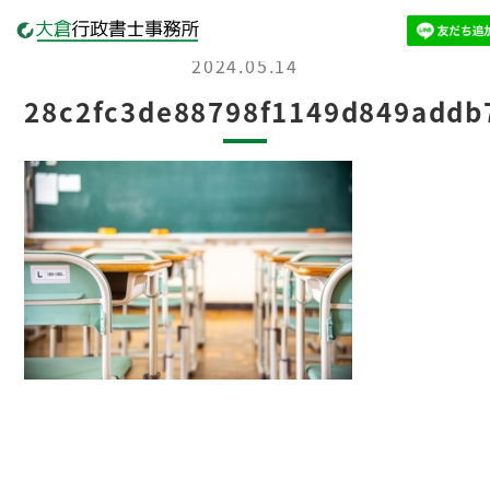
2024.05.14
28c2fc3de88798f1149d849addb