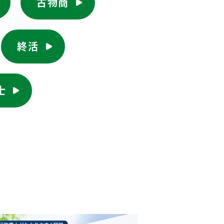
古物商
終活
士