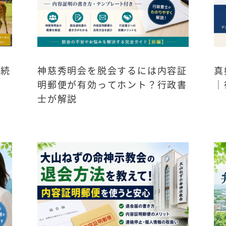
手続
神慈秀明会を脱会するには内容証
真
明郵便が有効ってホント？行政書
｜
士が解説