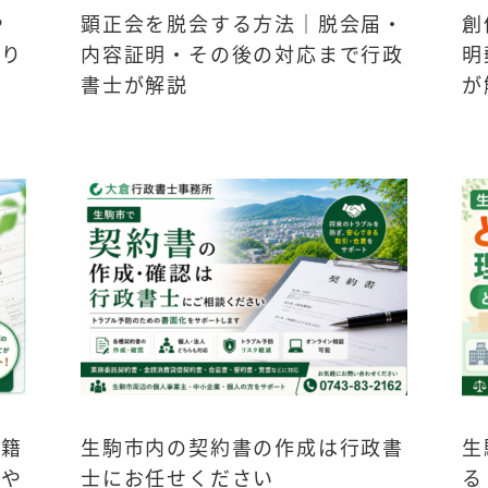
や
顕正会を脱会する方法｜脱会届・
創
かり
内容証明・その後の対応まで行政
明
書士が解説
が
戸籍
生駒市内の契約書の作成は行政書
生
りや
士にお任せください
る