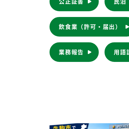
公正証書
民泊
飲食業（許可・届出）
業務報告
用語