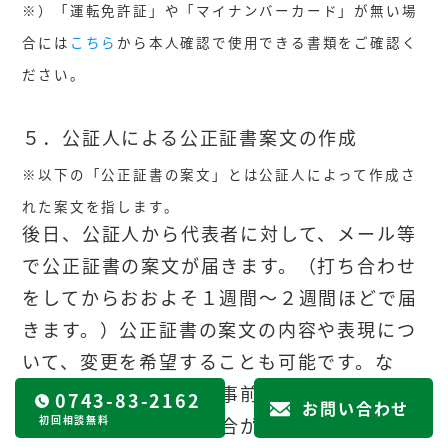
※）「運転免許証」や「マイナンバーカード」が無い場
合には
こちら
から本人確認で使用できる書類をご確認く
ださい。
５．公証人による公正証書案文の作成
※以下の「公正証書の案文」とは公証人によって作成さ
れた案文を指します。
後日、公証人から代表者に対して、メール等
で公正証書の案文が届きます。（打ち合わせ
をしてからおおよそ１週間～２週間ほどで届
きます。）公正証書の案文の内容や表現につ
いて、変更を希望することも可能です。な
お、公正証書の案文は事前に提出した案文の
0743-83-2162
お問い合わせ
記載や表現が異なる場合がほとんどです。そ
初回相談無料